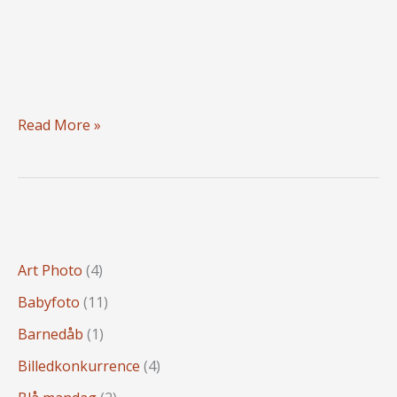
Gavekort
Read More »
til
en
fotografering
Art Photo
(4)
Babyfoto
(11)
Barnedåb
(1)
Billedkonkurrence
(4)