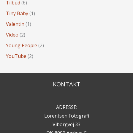
Tilbud
(6)
Tiny Baby
(1)
Valentin
(1)
Video
(2)
Young People
(2)
YouTube
(2)
KONTAKT
ADRESSE
:
Lorentsen Fotografi
Viborgvej 33