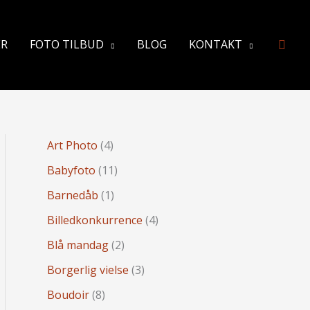
Søg
ER
FOTO TILBUD
BLOG
KONTAKT
Art Photo
(4)
Babyfoto
(11)
Barnedåb
(1)
Billedkonkurrence
(4)
Blå mandag
(2)
Borgerlig vielse
(3)
Boudoir
(8)