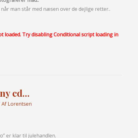
otograferer mad..
 når man står med næsen over de dejlige retter..
ot loaded. Try disabling Conditional script loading in
 ny cd…
 Af
Lorentsen
” er klar til julehandlen.