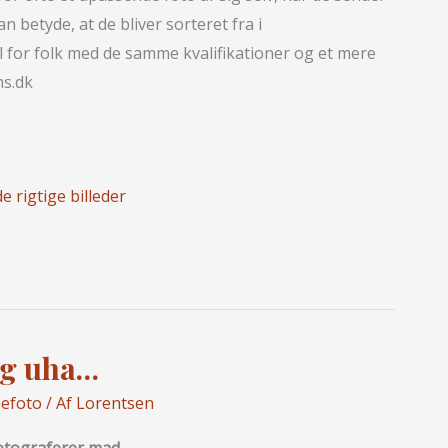
n betyde, at de bliver sorteret fra i
l for folk med de samme kvalifikationer og et mere
ns.dk
e rigtige billeder
ng uha…
efoto
/ Af
Lorentsen