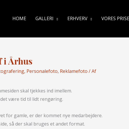
HOME
GALLERI
ERHVERV
VORES PRIS
 i Århus
tografering
,
Personalefoto
,
Reklamefoto
/ Af
mesiden skal tjekkes ind imellem.
et være tid til lidt rengøring.
levet for gamle, er der kommet nye medarbejdere.
de, så der skal bruges et andet format.