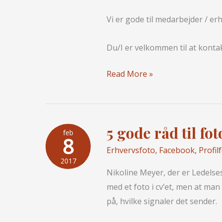
Vi er gode til medarbejder / e
Du/I er velkommen til at kontak
Erhvervsfotograf
Read More »
i
Århus
5 gode råd til fo
feb
8
Erhvervsfoto
,
Facebook
,
Profil
2017
Nikoline Meyer, der er Ledelse
med et foto i cv’et, men at 
på, hvilke signaler det sender.