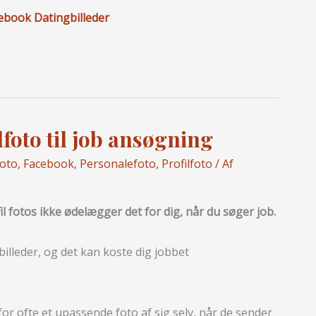
cebook Datingbilleder
foto til job ansøgning
foto
,
Facebook
,
Personalefoto
,
Profilfoto
/ Af
il fotos ikke ødelægger det for dig, når du søger job.
illeder, og det kan koste dig jobbet
or ofte et upassende foto af sig selv, når de sender