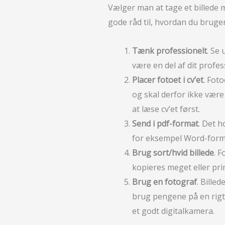
Vælger man at tage et billede
gode råd til, hvordan du bruger 
Tænk professionelt
. Se 
være en del af dit profes
Placer fotoet i cv’et
. Foto
og skal derfor ikke vær
at læse cv’et først.
Send i pdf-format
. Det h
for eksempel Word-format
Brug sort/hvid billede
. F
kopieres meget eller pri
Brug en fotograf
. Billed
brug pengene på en rigt
et godt digitalkamera.