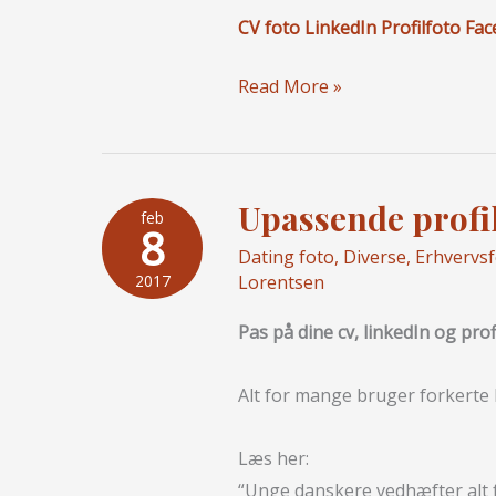
CV foto LinkedIn Profilfoto Fa
5
Read More »
gode
råd
til
Upassende profil
foto
feb
8
på
Dating foto
,
Diverse
,
Erhvervs
CV’et
Lorentsen
2017
og
Pas på dine cv, linkedIn og prof
job
ansøgning
Alt for mange bruger forkerte b
Læs her:
“Unge danskere vedhæfter alt f