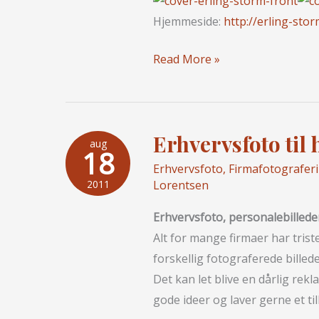
Hjemmeside:
http://erling-stor
Erling
Read More »
Storm
ny
cd…
Erhvervsfoto ti
aug
18
Erhvervsfoto
,
Firmafotografer
Lorentsen
2011
Erhvervsfoto, personalebillede
Alt for mange firmaer har trist
forskellig fotograferede billed
Det kan let blive en dårlig rek
gode ideer og laver gerne et tilb