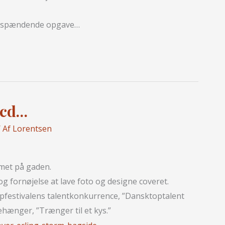
o, spændende opgave…
 cd…
 Af
Lorentsen
mmet på gaden.
og fornøjelse at lave foto og designe coveret.
pfestivalens talentkonkurrence, ”Dansktoptalent
hænger, ”Trænger til et kys.”