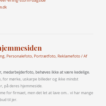
m.dk
l hjemmesiden
ing
,
Personalefoto
,
Portrætfoto
,
Reklamefoto
/ Af
r, medarbejderfoto, behøves ikke at være kedelige.
e, for mørke, uskarpe billeder og ikke mindst
er, på deres hjemmeside.
lame for firmaet, men det let at lave om… vi har mange
ud til jer.