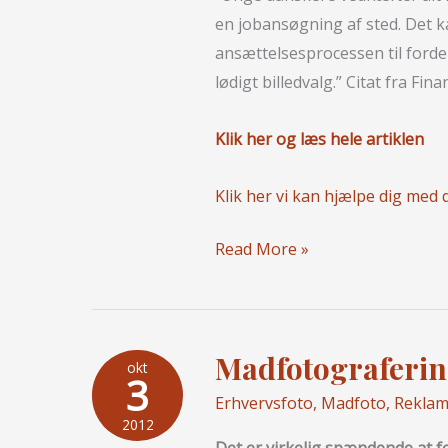
en jobansøgning af sted. Det ka
ansættelsesprocessen til forde
lødigt billedvalg.” Citat fra Fina
Klik her og læs hele artiklen
Klik her vi kan hjælpe dig med d
Upassende
Read More »
profilfoto
til
job
Madfotograferi
ansøgning
okt
3
Erhvervsfoto
,
Madfoto
,
Reklam
2012