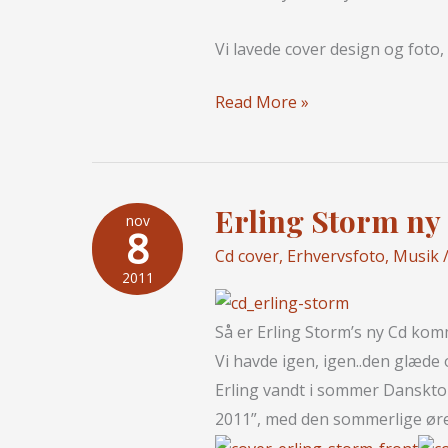
Vi lavede cover design og fot
Camilla
Read More »
Lysdahl
ny
cd…
Erling Storm ny
nov
8
Cd cover
,
Erhvervsfoto
,
Musik
/
2011
Så er Erling Storm’s ny Cd ko
Vi havde igen, igen..den glæde 
Erling vandt i sommer Danskto
2011”, med den sommerlige øre