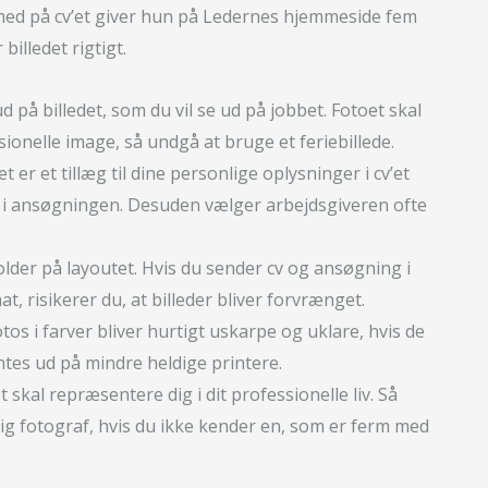
 med på cv’et giver hun på Ledernes hjemmeside fem
billedet rigtigt.
ud på billedet, som du vil se ud på jobbet. Fotoet skal
sionelle image, så undgå at bruge et feriebillede.
et er et tillæg til dine personlige oplysninger i cv’et
e i ansøgningen. Desuden vælger arbejdsgiveren ofte
older på layoutet. Hvis du sender cv og ansøgning i
, risikerer du, at billeder bliver forvrænget.
otos i farver bliver hurtigt uskarpe og uklare, hvis de
ntes ud på mindre heldige printere.
et skal repræsentere dig i dit professionelle liv. Så
ig fotograf, hvis du ikke kender en, som er ferm med