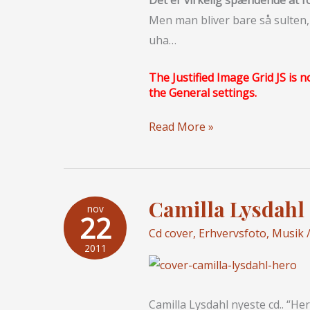
Det er virkelig spændende at f
Men man bliver bare så sulten,
uha…
The Justified Image Grid JS is n
the General settings.
Madfotografering
Read More »
uha…
Camilla Lysdahl
nov
22
Cd cover
,
Erhvervsfoto
,
Musik
/
2011
Camilla Lysdahl nyeste cd.. “Hero