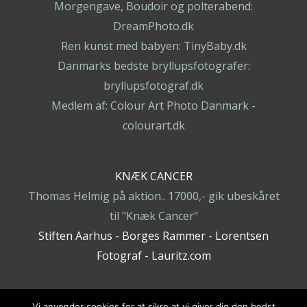
Morgengave, Boudoir og polterabend:
DreamPhoto.dk
Ren kunst med babyen: TinyBaby.dk
Danmarks bedste bryllupsfotografer:
bryllupsfotograf.dk
Medlem af: Colour Art Photo Danmark -
colourart.dk
KNÆK CANCER
Thomas Helmig på aktion.. 17000,- gik ubeskåret
til "Knæk Cancer"
Stiften Aarhus - Borges Rammer - Lorentsen
Fotograf - Lauritz.com
Vi anvender cookies for at sikre at vi giver dig den bedst