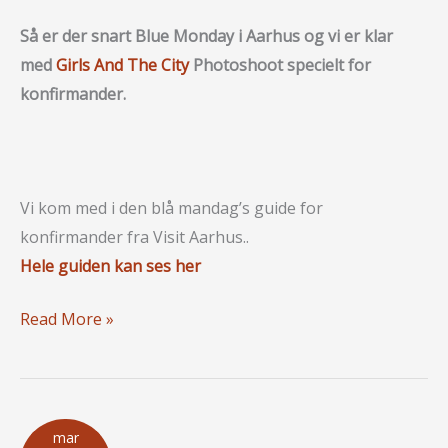
Så er der snart Blue Monday i Aarhus og vi er klar
med
Girls And The City
Photoshoot specielt for
konfirmander.
Vi kom med i den blå mandag’s guide for
konfirmander fra Visit Aarhus..
Hele guiden kan ses her
Blue
Read More »
Monday
/
Blå
mandag
mar