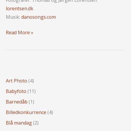
Fotografer: Thomas og Jørgen Lorentsen
lorentsen.dk
Musik:
danosongs.com
YouTube
Read More »
Video
“Girls
And
The
City”
Art Photo
(4)
Babyfoto
(11)
Barnedåb
(1)
Billedkonkurrence
(4)
Blå mandag
(2)