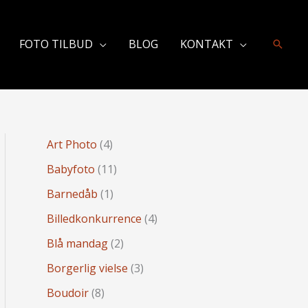
FOTO TILBUD
BLOG
KONTAKT
Søg
Art Photo
(4)
Babyfoto
(11)
Barnedåb
(1)
Billedkonkurrence
(4)
Blå mandag
(2)
Borgerlig vielse
(3)
Boudoir
(8)