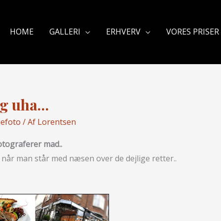
HOME
GALLERI
ERHVERV
VORES PRISER
ng uha…
efoto
/ Af
Lorentsen
otograferer mad..
 når man står med næsen over de dejlige retter..