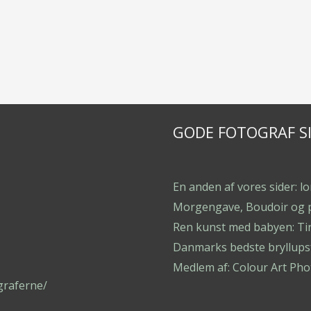
GODE FOTOGRAF S
En anden af vores sider: l
Morgengave, Boudoir og 
Ren kunst med babyen: Ti
Danmarks bedste bryllupsf
Medlem af: Colour Art Pho
graferne/