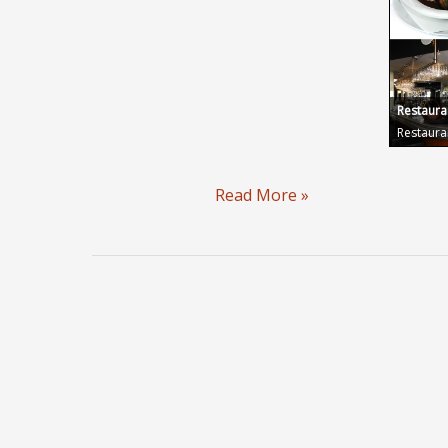
Restaura
Restaura
Madfotografering
Read More »
uha…