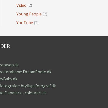
Video
(2)
Young People
(2)
YouTube
(2)
IDER
orentsen.dk
polterabend: DreamPhoto.dk
nyBaby.dk
otografer: bryllupsfotograf.dk
to Danmark - colourart.dk