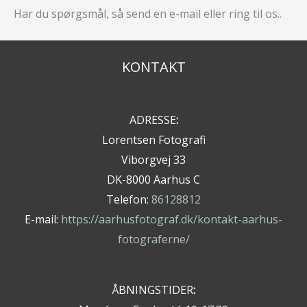
Har du spørgsmål, så send en e-mail eller ring til os..
KONTAKT
ADRESSE
:
Lorentsen Fotografi
Viborgvej 33
DK-8000 Aarhus C
Telefon:
86128812
E-mail:
https://aarhusfotograf.dk/kontakt-aarhus-
fotograferne/
ÅBNINGSTIDER
: