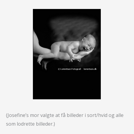
(Josefine’s mor valgte at få billeder i sort/hvid og alle
som lodrette billeder.)