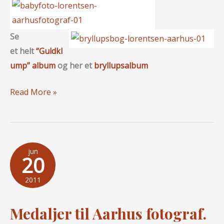
Se
et helt
“Guldkl
ump” album
og her et
bryllupsalbum
Kreativ
Read More »
Design
Album…
jun
20
2011
Medaljer til Aarhus fotograf.