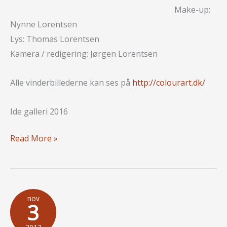
Make-up:
Nynne Lorentsen
Lys: Thomas Lorentsen
Kamera / redigering: Jørgen Lorentsen
Alle vinderbillederne kan ses på
http://colourart.dk/
Ide galleri 2016
Guld
Read More »
–
sølvmedalje,
igen
igen.
nov
3