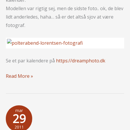
kalender.
Modellen var rigtig sej, men de sidste foto.. ok, de blev
lidt anderledes, haha… så er det altså sjov at være
fotograf.
Se et par kalendere på
https://dreamphoto.dk
Festlig
Read More »
Polterabend
“Glamour
kalender”
mar
29
2011