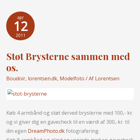
fotograf.
2
apr
12
sølv
1
2011
bronze
og
Støt Brysterne sammen med
1
os.
diplom…
Boudoir
,
lorentsen.dk
,
Modelfoto
/ Af
Lorentsen
Køb 4 armbånd og støt derved brysterne med 100,- kr.
og vi giver dig en gavecheck til en værdi af 300,-kr. til
din egen
DreamPhoto.dk
fotografering.
Køb 8 armbånd og glæd en veninde med en gavecheck