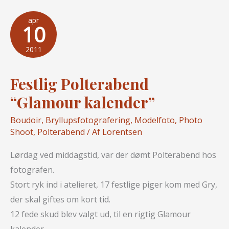
med
os.
apr
10
2011
Festlig Polterabend
“Glamour kalender”
Boudoir
,
Bryllupsfotografering
,
Modelfoto
,
Photo
Shoot
,
Polterabend
/ Af
Lorentsen
Lørdag ved middagstid, var der dømt Polterabend hos
fotografen.
Stort ryk ind i atelieret, 17 festlige piger kom med Gry,
der skal giftes om kort tid.
12 fede skud blev valgt ud, til en rigtig Glamour