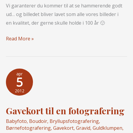
Vi garanterer du kommer til at se hammerende godt
ud… og billedet bliver lavet som alle vores billeder i
en kvalitet, der gerne skulle holde i 100 år 🙂
(Jule)
Read More »
Gaven
til
kæresten
apr
5
2012
Gavekort til en fotografering
Babyfoto
,
Boudoir
,
Bryllupsfotografering
,
Børnefotografering
,
Gavekort
,
Gravid
,
Guldklumpen
,