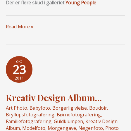
Der er flere skud i galleriet
Young People
Fotografen
Read More »
savner
sommeren…
okt
23
2011
Kreativ Design Album…
Art Photo
,
Babyfoto
,
Borgerlig vielse
,
Boudoir
,
Bryllupsfotografering
,
Børnefotografering
,
Familiefotografering
,
Guldklumpen
,
Kreativ Design
Album
,
Modelfoto
,
Morgengave
,
Nøgenfoto
,
Photo