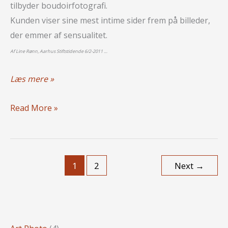
tilbyder boudoirfotografi.
Kunden viser sine mest intime sider frem på billeder,
der emmer af sensualitet.
Af Line Rønn, Aarhus Stiftstidende 6/2-2011 …
Vi
Læs mere »
vil
Vi
fotograferes
Read More »
vil
nøgne
fotograferes
nøgne
1
2
Next
→