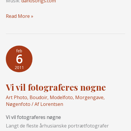
Musik:
danosongs.com
YouTube
Read More »
Video
“Girls
And
The
feb
6
City”
2011
Vi vil fotograferes nøgne
Art Photo
,
Boudoir
,
Modelfoto
,
Morgengave
,
Nøgenfoto
/ Af
Lorentsen
Vi vil fotograferes nøgne
Langt de fleste århusianske portræt­fotografer