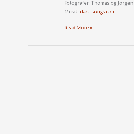
Fotografer: Thomas og Jørge
Musik:
danosongs.com
YouTube
Read More »
Video
“Girls
And
The
City”