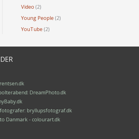
Video
(2)
Young People
(2)
YouTube
(2)
IDER
orentsen.dk
polterabend: DreamPhoto.dk
nyBaby.dk
otografer: bryllupsfotograf.dk
to Danmark - colourart.dk