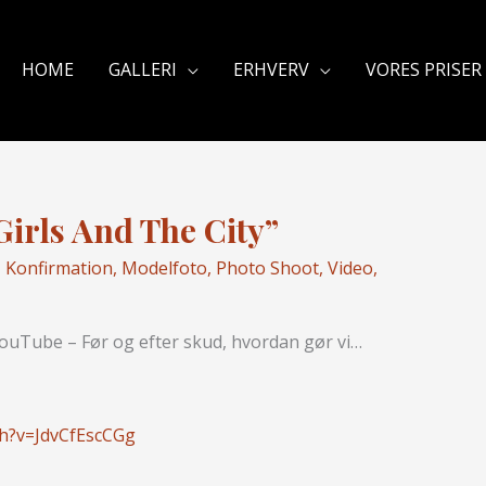
HOME
GALLERI
ERHVERV
VORES PRISER
irls And The City”
,
Konfirmation
,
Modelfoto
,
Photo Shoot
,
Video
,
 YouTube – Før og efter skud, hvordan gør vi…
ch?v=JdvCfEscCGg