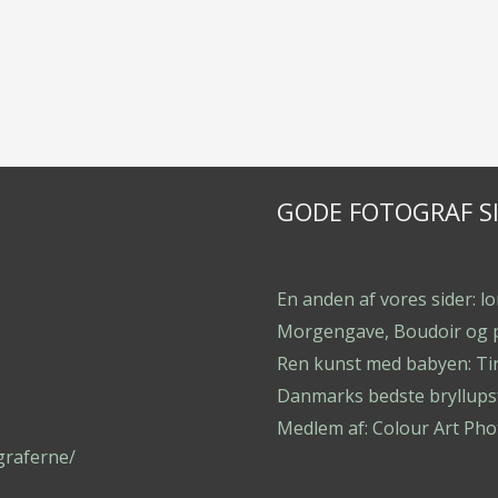
GODE FOTOGRAF S
En anden af vores sider: l
Morgengave, Boudoir og 
Ren kunst med babyen: Ti
Danmarks bedste bryllupsf
Medlem af: Colour Art Pho
graferne/