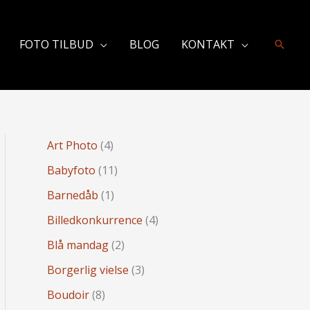
FOTO TILBUD
BLOG
KONTAKT
Søg
Art Photo
(4)
Babyfoto
(11)
Barnedåb
(1)
Billedkonkurrence
(4)
Blå mandag
(2)
Borgerlig vielse
(3)
Boudoir
(8)