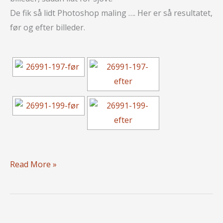
De fik så lidt Photoshop maling …. Her er så resultatet,
før og efter billeder.
Efterår
Read More »
i
Botanisk
Have