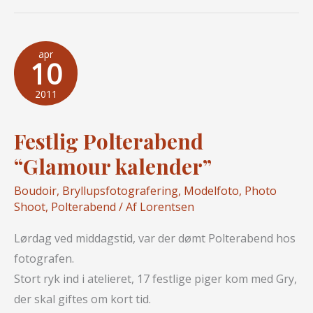
til
kæresten
apr
10
2011
Festlig Polterabend
“Glamour kalender”
Boudoir
,
Bryllupsfotografering
,
Modelfoto
,
Photo
Shoot
,
Polterabend
/ Af
Lorentsen
Lørdag ved middagstid, var der dømt Polterabend hos
fotografen.
Stort ryk ind i atelieret, 17 festlige piger kom med Gry,
der skal giftes om kort tid.