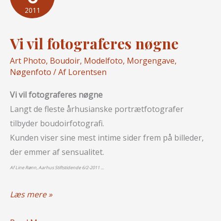
2011
Vi vil fotograferes nøgne
Art Photo
,
Boudoir
,
Modelfoto
,
Morgengave
,
Nøgenfoto
/ Af
Lorentsen
Vi vil fotograferes nøgne
Langt de fleste århusianske portræt­fotografer
tilbyder boudoirfotografi.
Kunden viser sine mest intime sider frem på billeder,
der emmer af sensualitet.
Af Line Rønn, Aarhus Stiftstidende 6/2-2011 …
Vi
Læs mere »
vil