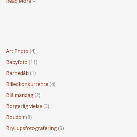
Vi
fotograferes
Read More »
vil
nøgne
fotograferes
nøgne
Art Photo
(4)
Babyfoto
(11)
Barnedåb
(1)
Billedkonkurrence
(4)
Blå mandag
(2)
Borgerlig vielse
(3)
Boudoir
(8)
Bryllupsfotografering
(9)