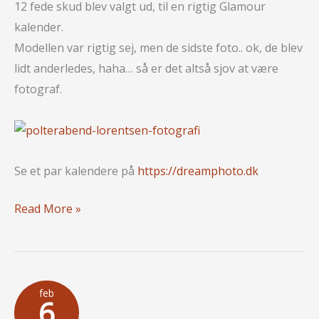
12 fede skud blev valgt ud, til en rigtig Glamour
kalender.
Modellen var rigtig sej, men de sidste foto.. ok, de blev
lidt anderledes, haha… så er det altså sjov at være
fotograf.
Se et par kalendere på
https://dreamphoto.dk
Festlig
Read More »
Polterabend
“Glamour
kalender”
feb
6