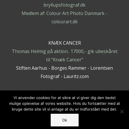
bryllupsfotograf.dk
Medlem af: Colour Art Photo Danmark -
colourart.dk
KNÆK CANCER
Thomas Helmig på aktion.. 17000,- gik ubeskåret
til "Knæk Cancer"
Stiften Aarhus - Borges Rammer - Lorentsen
Fotograf - Lauritz.com
Vi anvender cookies for at sikre at vi giver dig den bedst
mulige oplevelse af vores website. Hvis du fortsætter med at
Copyright © 2026 aarhusfotograf.dk - Lorentsen Fotografi
bruge dette site vil vi antage at du er indforstået med det.
|
GDPR Persondatapolitik, se på lorentsen.dk
Ok